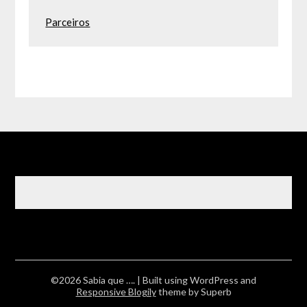
Parceiros
©2026 Sabia que ….
| Built using WordPress and
Responsive Blogily
theme by Superb