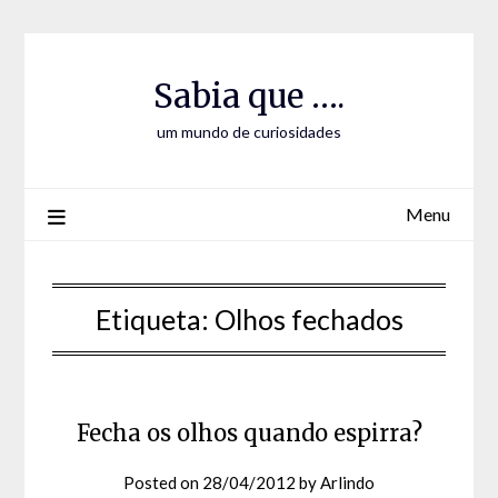
Skip
Skip
to
to
Content
content
Sabia que ….
um mundo de curiosidades
Menu
Etiqueta:
Olhos fechados
Fecha os olhos quando espirra?
Posted on
28/04/2012
by
Arlindo