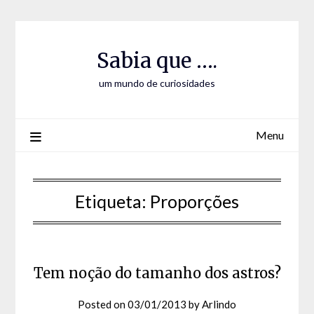
Skip
Skip
to
to
Content
content
Sabia que ….
um mundo de curiosidades
Menu
Etiqueta:
Proporções
Tem noção do tamanho dos astros?
Posted on
03/01/2013
by
Arlindo