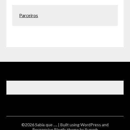
Parceiros
©2026 Sabia que ….
| Built using WordPress and
Responsive Blogily
theme by Superb