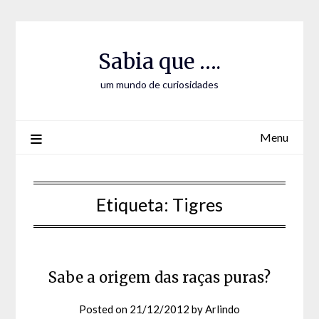
Skip
Skip
to
to
Content
content
Sabia que ….
um mundo de curiosidades
Menu
Etiqueta:
Tigres
Sabe a origem das raças puras?
Posted on
21/12/2012
by
Arlindo