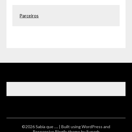
Parceiros
©2026 Sabia que ….
| Built using WordPress and
Responsive Blogily
theme by Superb