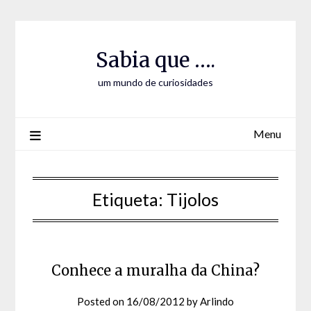
Skip
Skip
to
to
Content
content
Sabia que ….
um mundo de curiosidades
Menu
Etiqueta:
Tijolos
Conhece a muralha da China?
Posted on
16/08/2012
by
Arlindo