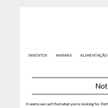
Skip
Skip
to
to
Content
content
INVENTOS
ANIMAIS
ALIMENTAÇÃO
Not
It seems we can’t find what you’re looking for. Per