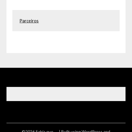
Parceiros
©2026 Sabia que ….
| Built using WordPress and