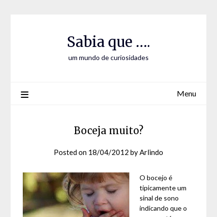
Skip
Skip
to
to
Content
content
Sabia que ….
um mundo de curiosidades
Menu
Boceja muito?
Posted on
18/04/2012
by
Arlindo
O bocejo é
tipicamente um
sinal de sono
indicando que o