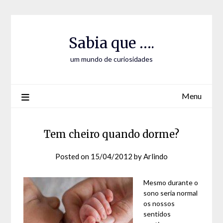
Skip
Skip
to
to
Content
content
Sabia que ….
um mundo de curiosidades
Menu
Tem cheiro quando dorme?
Posted on
15/04/2012
by
Arlindo
Mesmo durante o
sono seria normal
os nossos
sentidos