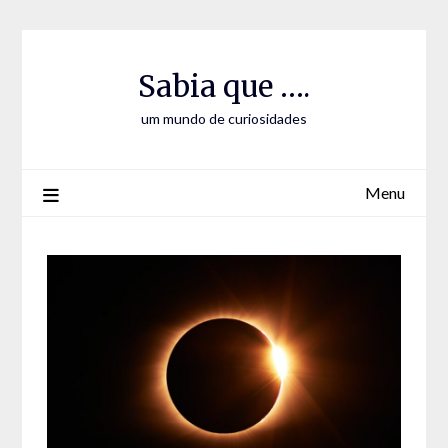
Skip
Skip
to
to
Content
content
Sabia que ….
um mundo de curiosidades
Menu