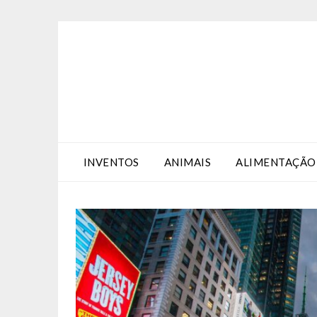
Skip
Skip
to
to
Content
content
INVENTOS
ANIMAIS
ALIMENTAÇÃO