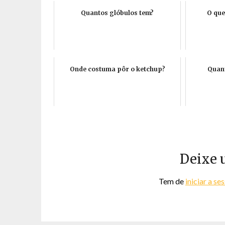
Quantos glóbulos tem?
O que
Onde costuma pôr o ketchup?
Quan
Deixe 
Tem de
iniciar a se