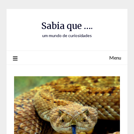
Skip
Skip
to
to
Content
content
Sabia que ….
um mundo de curiosidades
Menu