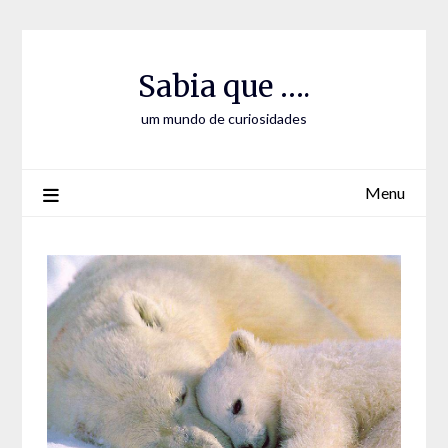
Skip
Skip
to
to
Content
content
Sabia que ….
um mundo de curiosidades
Menu