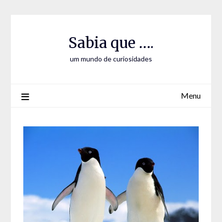
Skip
Skip
to
to
Content
content
Sabia que ….
um mundo de curiosidades
Menu