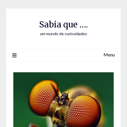
Skip
Skip
to
to
Content
content
Sabia que ….
um mundo de curiosidades
Menu