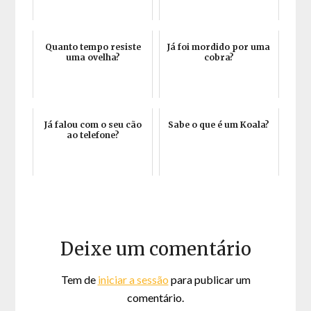
Quanto tempo resiste
Já foi mordido por uma
uma ovelha?
cobra?
Já falou com o seu cão
Sabe o que é um Koala?
ao telefone?
Deixe um comentário
Tem de
iniciar a sessão
para publicar um
comentário.