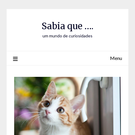
Skip
Skip
to
to
Content
content
Sabia que ….
um mundo de curiosidades
Menu