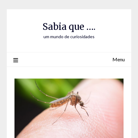
Skip
Skip
to
to
Content
content
Sabia que ….
um mundo de curiosidades
Menu