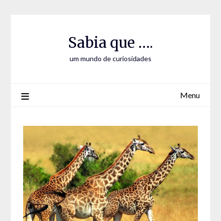
Skip
Skip
to
to
Content
content
Sabia que ….
um mundo de curiosidades
Menu