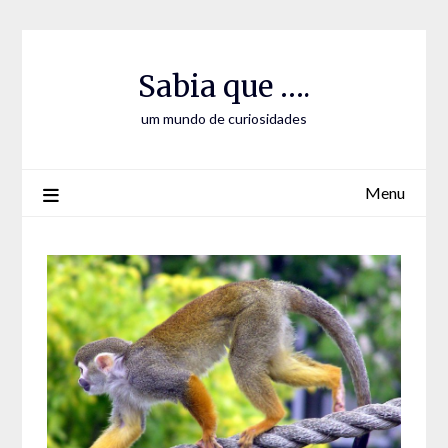
Skip
Skip
to
to
Content
content
Sabia que ….
um mundo de curiosidades
Menu