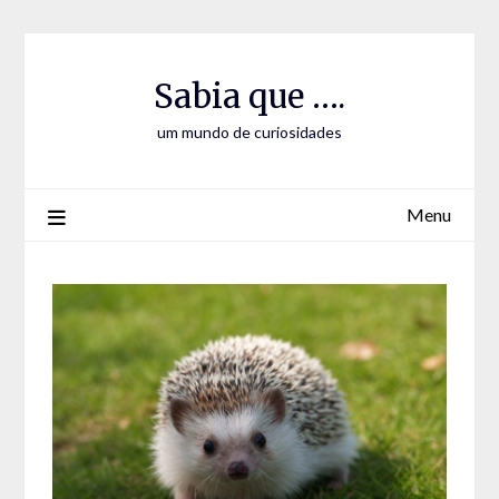
Skip
Skip
to
to
Content
content
Sabia que ….
um mundo de curiosidades
Menu