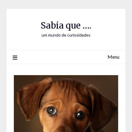
Skip
Skip
to
to
Content
content
Sabia que ….
um mundo de curiosidades
Menu