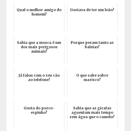
Qual o melhor amigo do
Gostava de ter um leão?
homem?
Sabia que a mosca é um
Porque pesam tanto as
dos mais perigosos
baleias?
animais?
Já falou com o seu cão
O que sabe sobre
ao telefone?
marisco?
Gosta do porco-
Sabia que as girafas
espinho?
aguentam mais tempo
sem água que o camelo?