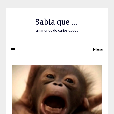
Skip
Skip
to
to
Content
content
Sabia que ….
um mundo de curiosidades
Menu