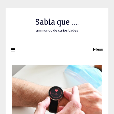
Skip
Skip
to
to
Content
content
Sabia que ….
um mundo de curiosidades
Menu