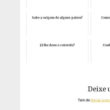
Sabe a origem de alguns países?
Como 
Já lhe doeu o cotovelo?
Conh
Deixe 
Tem de
iniciar a se