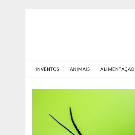
Skip
Skip
to
to
Content
content
INVENTOS
ANIMAIS
ALIMENTAÇÃO