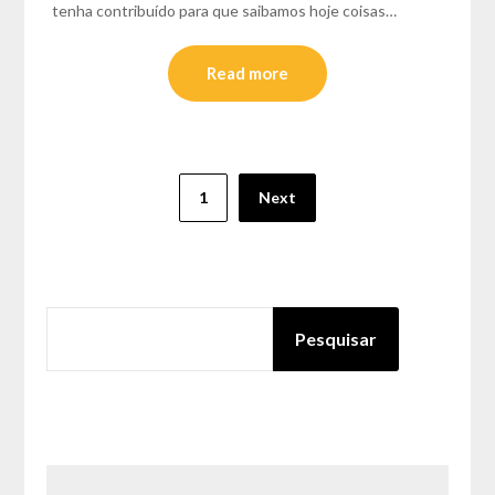
tenha contribuído para que saibamos hoje coisas…
Read more
Paginação
1
Next
dos
conteúdos
PESQUISAR
Pesquisar