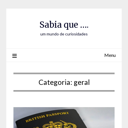
Skip
Skip
to
to
Content
content
Sabia que ….
um mundo de curiosidades
Menu
Categoria:
geral