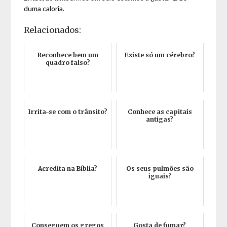
duma caloria.
Relacionados:
Reconhece bem um
Existe só um cérebro?
quadro falso?
Irrita-se com o trânsito?
Conhece as capitais
antigas?
Acredita na Bíblia?
Os seus pulmões são
iguais?
Conseguem os gregos
Gosta de fumar?