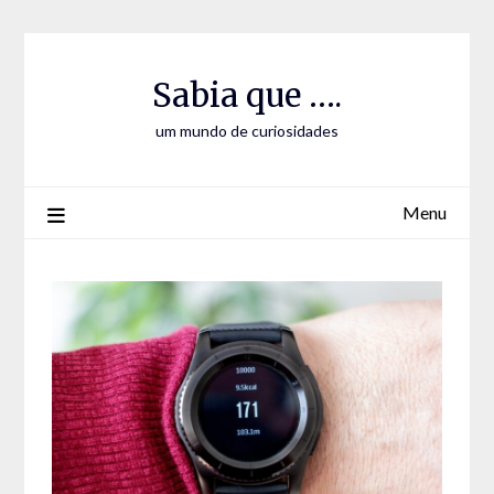
Skip
Skip
to
to
Content
content
Sabia que ….
um mundo de curiosidades
Menu