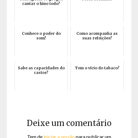
cantar o hino todo?
Conhece o poder do
Como acompanha as
som?
suas refeições?
Sabe as capacidades do
Tem o vício do tabaco?
castor?
Deixe um comentário
Tem de
iniciar a sessão
para publicar um