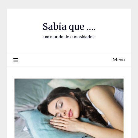
Skip
Skip
to
to
Content
content
Sabia que ….
um mundo de curiosidades
Menu