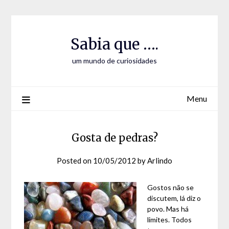
Skip
Skip
to
to
Content
content
Sabia que ….
um mundo de curiosidades
Menu
Gosta de pedras?
Posted on
10/05/2012
by
Arlindo
Gostos não se
discutem, lá diz o
povo. Mas há
limites. Todos