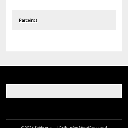
Parceiros
©2026 Sabia que ….
| Built using WordPress and