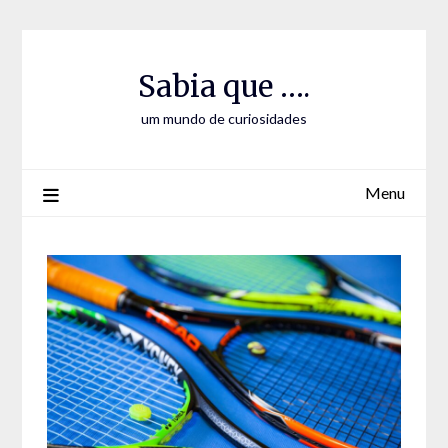
Skip
Skip
to
to
Content
content
Sabia que ….
um mundo de curiosidades
Menu