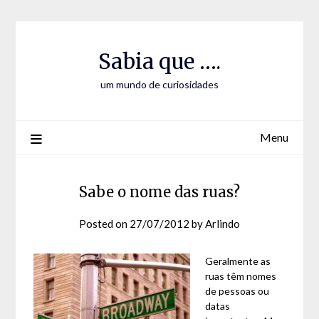
Skip
Skip
to
to
Content
content
Sabia que ….
um mundo de curiosidades
Menu
Sabe o nome das ruas?
Posted on
27/07/2012
by
Arlindo
Geralmente as
ruas têm nomes
de pessoas ou
datas