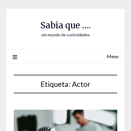
Skip
Skip
to
to
Content
content
Sabia que ….
um mundo de curiosidades
Menu
Etiqueta:
Actor