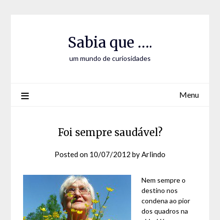
Skip
Skip
to
to
Content
content
Sabia que ….
um mundo de curiosidades
Menu
Foi sempre saudável?
Posted on
10/07/2012
by
Arlindo
Nem sempre o
destino nos
condena ao pior
dos quadros na