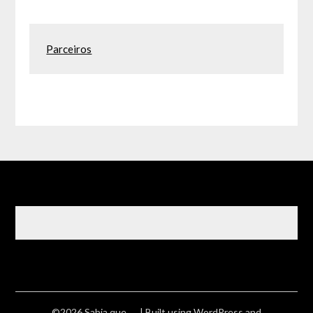
Parceiros
©2026 Sabia que ….
| Built using WordPress and