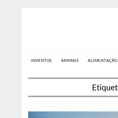
Skip
Skip
to
to
Content
content
INVENTOS
ANIMAIS
ALIMENTAÇÃO
Etiquet