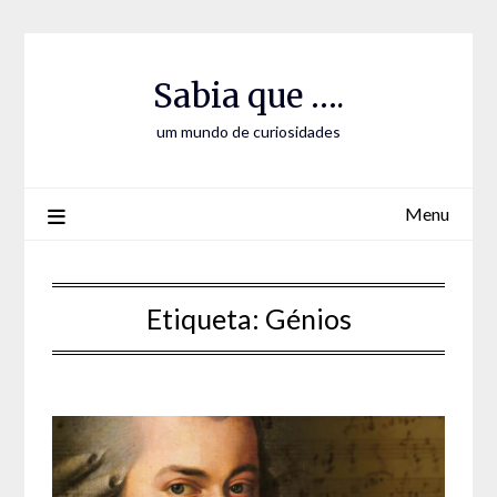
Skip
Skip
to
to
Content
content
Sabia que ….
um mundo de curiosidades
Menu
Etiqueta:
Génios