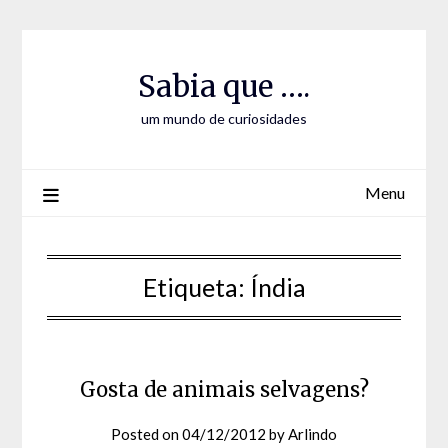
Skip
Skip
to
to
Content
content
Sabia que ….
um mundo de curiosidades
Menu
Etiqueta:
Índia
Gosta de animais selvagens?
Posted on
04/12/2012
by
Arlindo