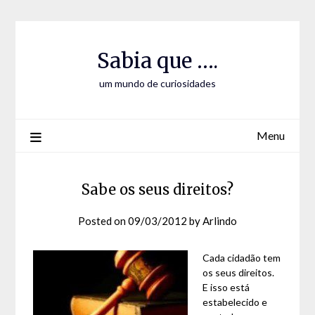
Skip
Skip
to
to
Content
content
Sabia que ….
um mundo de curiosidades
Menu
Sabe os seus direitos?
Posted on
09/03/2012
by
Arlindo
Cada cidadão tem
os seus direitos.
E isso está
estabelecido e