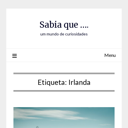
Skip
Skip
to
to
Content
content
Sabia que ….
um mundo de curiosidades
Menu
Etiqueta:
Irlanda