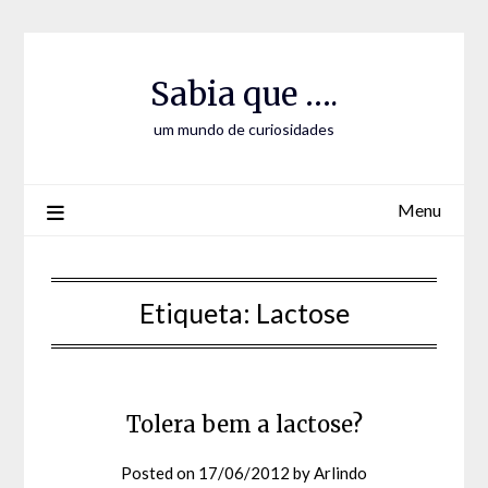
Skip
Skip
to
to
Content
content
Sabia que ….
um mundo de curiosidades
Menu
Etiqueta:
Lactose
Tolera bem a lactose?
Posted on
17/06/2012
by
Arlindo