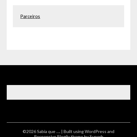
Parceiros
©2026 Sabia que ….
| Built using WordPress and
Responsive Blogily
theme by Superb