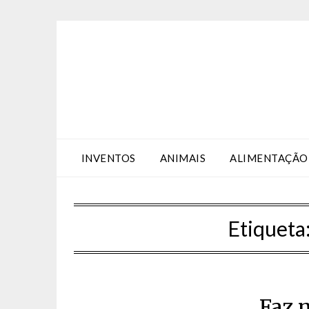
Skip
Skip
to
to
Content
content
INVENTOS
ANIMAIS
ALIMENTAÇÃO
Etiqueta
Faz 