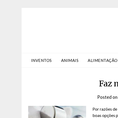
Skip
Skip
to
to
Content
content
INVENTOS
ANIMAIS
ALIMENTAÇÃO
Faz 
Posted o
Por razões de 
boas opções p