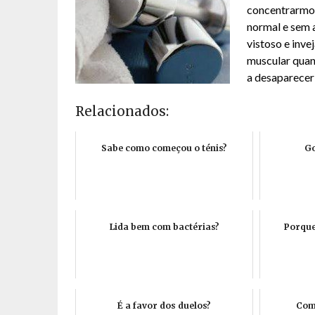
concentrarmos
normal e sem 
vistoso e inv
muscular quan
a desaparecer 
Relacionados:
Sabe como começou o ténis?
Go
Lida bem com bactérias?
Porque
É a favor dos duelos?
Como