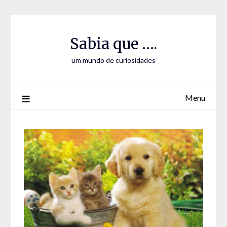
Skip
Skip
to
to
Content
content
Sabia que ….
um mundo de curiosidades
Menu