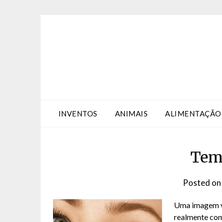
Skip
Skip
to
to
Content
content
INVENTOS
ANIMAIS
ALIMENTAÇÃO
Tem 
Posted o
Uma imagem va
realmente com