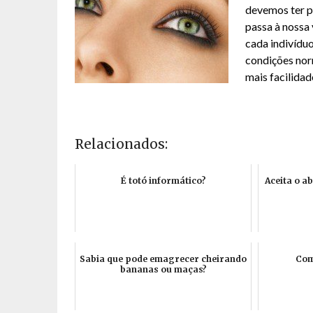
devemos ter p
passa à nossa
cada indivídu
condições nor
mais facilidad
Relacionados:
É totó informático?
Aceita o a
Sabia que pode emagrecer cheirando
Com
bananas ou maças?