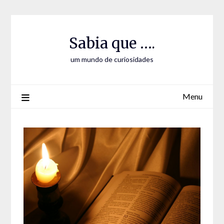
Skip
Skip
to
to
Content
content
Sabia que ….
um mundo de curiosidades
Menu