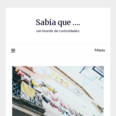
Skip
Skip
to
to
Content
content
Sabia que ….
um mundo de curiosidades
Menu