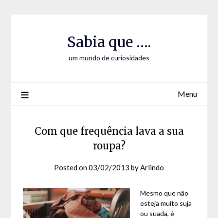
Skip
Skip
to
to
Content
content
Sabia que ….
um mundo de curiosidades
Menu
Com que frequência lava a sua
roupa?
Posted on
03/02/2013
by
Arlindo
Mesmo que não
esteja muito suja
ou suada, é