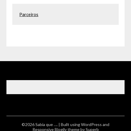
Parceiros
©2026 Sabia que ….
| Built using WordPress and
Responsive Blogily
theme by Superb