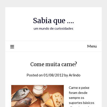
Skip
Skip
to
to
Content
content
Sabia que ….
um mundo de curiosidades
Menu
Come muita carne?
Posted on
01/08/2012
by
Arlindo
Carne e peixe
foram desde
sempre os
suportes básicos