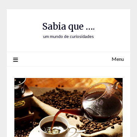
Skip
Skip
to
to
Content
content
Sabia que ….
um mundo de curiosidades
Menu