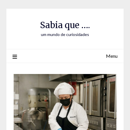
Skip
Skip
to
to
Content
content
Sabia que ….
um mundo de curiosidades
Menu