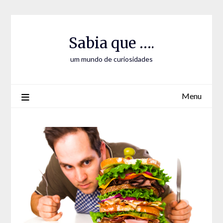
Skip
Skip
to
to
Content
content
Sabia que ….
um mundo de curiosidades
Menu