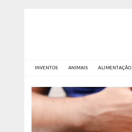
Skip
Skip
to
to
Content
content
INVENTOS
ANIMAIS
ALIMENTAÇÃO