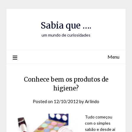
Skip
Skip
to
to
Content
content
Sabia que ….
um mundo de curiosidades
Menu
Conhece bem os produtos de
higiene?
Posted on
12/10/2012
by
Arlindo
Tudo começou
com o simples
sabão e desde aí