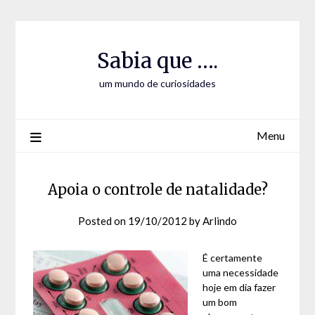
Skip
Skip
to
to
Content
content
Sabia que ….
um mundo de curiosidades
Menu
Apoia o controle de natalidade?
Posted on
19/10/2012
by
Arlindo
É certamente
uma necessidade
hoje em dia fazer
um bom